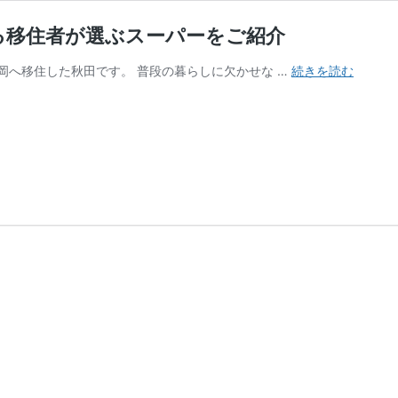
る移住者が選ぶスーパーをご紹介
買
岡へ移住した秋田です。 普段の暮らしに欠かせな …
続きを読む
い
物
に
は
困
ら
な
い
町
長
岡！
食
に
こ
だ
わ
る