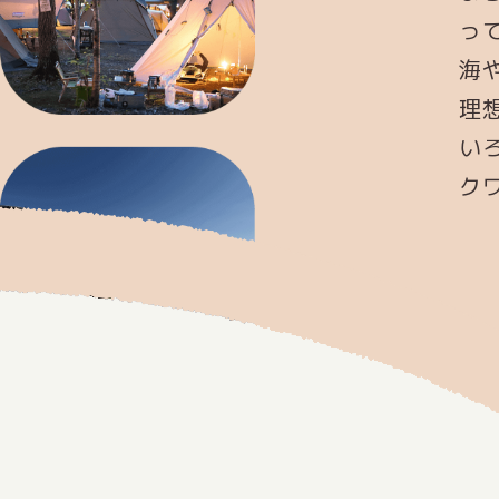
っ
海
理
い
ク