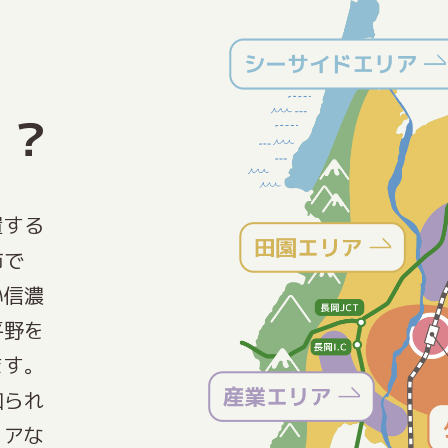
ろ？
置する
市で
い信濃
平野を
ます。
知られ
リアな