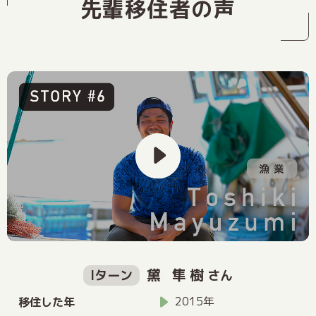
先輩移住者の声
黛 隼樹
Iターン
さん
2015年
移住した年