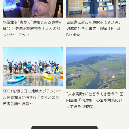
古民家に新たな息吹を吹き込み、
水族館を“裏から”堪能できる貴重な
地域にひらく書店・喫茶「Rural
機会！ 寺泊水族博物館「大人のバ
Reading...
ックヤードツア...
SDGsを切り口に地域のポテンシャ
“大水害時代”とどう向き合う？ 国
ルを発掘＆発信する「てらどまり
内最長「信濃川」の治水対策に迫
若者会議〜波音〜...
ってみた ※防災...