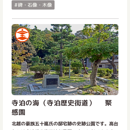
#碑・石像・木像
寺泊の海（寺泊歴史街道） 聚
感園
北越の豪族五十嵐氏の邸宅跡の史跡公園です。高台