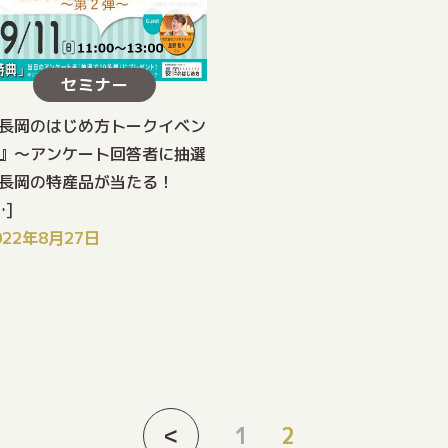
セミナー
長岡のはじめ方トークイベン
』〜アンケート回答者に抽選
長岡の特産品が当たる！
…]
022年8月27日
<
1
2