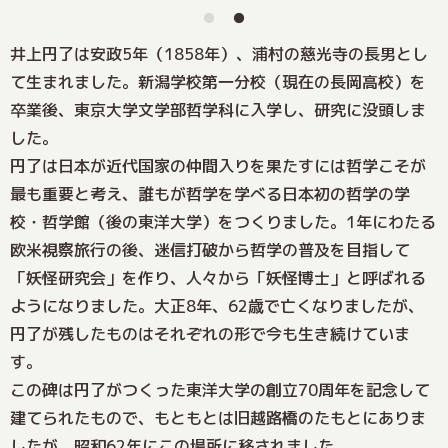
井上円了は安政5年（1858年）、浦村の慈光寺の長男とし
て生まれました。新潟学校第一分校（現在の長岡高校）を
卒業後、東京大学文学部哲学科に入学し、研究に没頭しま
した。
円了は日本が近代国家の仲間入りを果たすには哲学こそが
最も重要と考え、誰もが哲学を学べる日本初の哲学の学
校・哲学館（後の東洋大学）をつくりました。1年にわたる
欧米視察旅行の後、迷信打破から哲学の普及を目指して
「妖怪研究会」を作り、人々から「妖怪博士」と呼ばれる
ようになりました。大正8年、62歳で亡くなりましたが、
円了が残したものはそれぞれの形で今も生き続けていま
す。
この碑は円了がつくった東洋大学の創立70周年を記念して
建てられたもので、もともとは旧越路橋のたもとにありま
したが、昭和62年にこの場所に移されました。