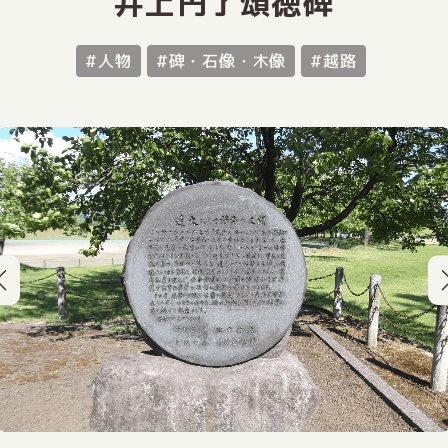
井上円了頌徳碑
#人物
#碑・石像・木像
#越路