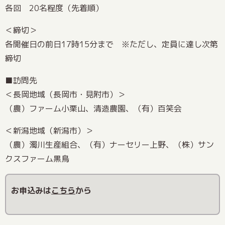
各回 20名程度（先着順）
＜締切＞
各開催日の前日17時15分まで ※ただし、定員に達し次第
締切
■訪問先
＜長岡地域（長岡市・見附市）＞
（農）ファーム小栗山、清造農園、（有）百笑会
＜新潟地域（新潟市）＞
（農）濁川生産組合、（有）ナーセリー上野、（株）サン
クスファーム黒鳥
お申込みは
こちら
から