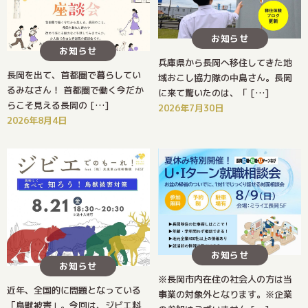
お知らせ
お知らせ
兵庫県から長岡へ移住してきた地
長岡を出て、首都圏で暮らしてい
域おこし協力隊の中島さん。長岡
るみなさん！ 首都圏で働く今だか
に来て驚いたのは、「 […]
らこそ見える長岡の […]
2026年7月30日
2026年8月4日
お知らせ
お知らせ
※長岡市内在住の社会人の方は当
近年、全国的に問題となっている
事業の対象外となります。※企業
「鳥獣被害」。今回は、ジビエ料