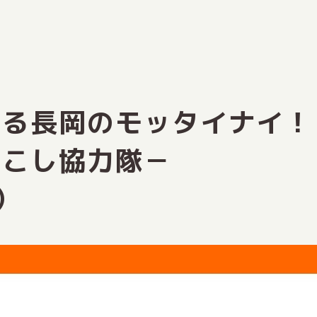
える長岡のモッタイナイ！
おこし協力隊－
）