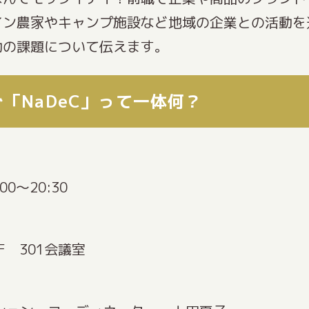
イン農家やキャンプ施設など地域の企業との活動を
動の課題について伝えます。
「NaDeC」って一体何？
00～20:30
 301会議室