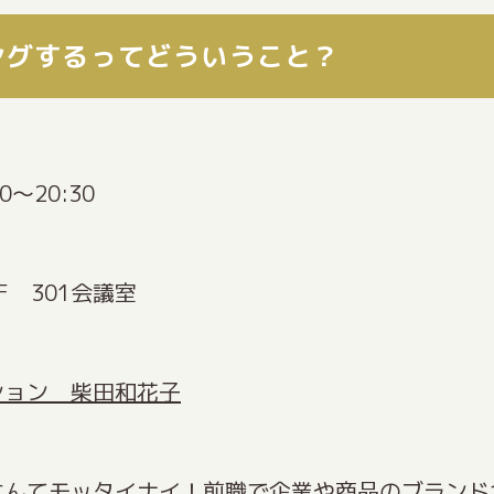
ングするってどういうこと？
0～20:30
 301会議室
ション 柴田和花子
なんてモッタイナイ！前職で企業や商品のブランド