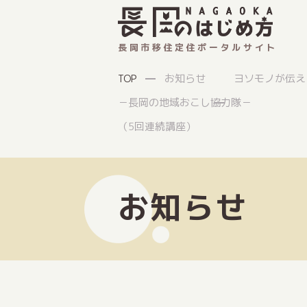
長岡市移住定住ポータルサイト
お知らせ
ヨソモノが伝え
TOP
－長岡の地域おこし協力隊－
（5回連続講座）
お知らせ