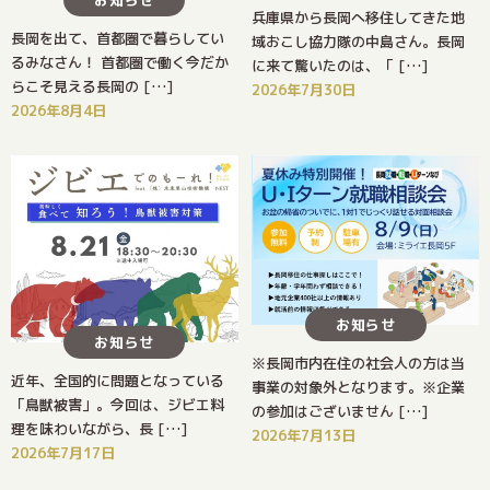
兵庫県から長岡へ移住してきた地
長岡を出て、首都圏で暮らしてい
域おこし協力隊の中島さん。長岡
るみなさん！ 首都圏で働く今だか
に来て驚いたのは、「 […]
らこそ見える長岡の […]
2026年7月30日
2026年8月4日
お知らせ
お知らせ
※長岡市内在住の社会人の方は当
近年、全国的に問題となっている
事業の対象外となります。※企業
「鳥獣被害」。今回は、ジビエ料
の参加はございません […]
理を味わいながら、長 […]
2026年7月13日
2026年7月17日