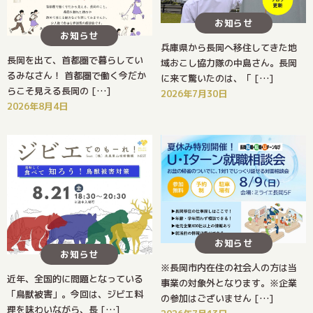
お知らせ
お知らせ
兵庫県から長岡へ移住してきた地
長岡を出て、首都圏で暮らしてい
域おこし協力隊の中島さん。長岡
るみなさん！ 首都圏で働く今だか
に来て驚いたのは、「 […]
らこそ見える長岡の […]
2026年7月30日
2026年8月4日
お知らせ
お知らせ
※長岡市内在住の社会人の方は当
近年、全国的に問題となっている
事業の対象外となります。※企業
「鳥獣被害」。今回は、ジビエ料
の参加はございません […]
理を味わいながら、長 […]