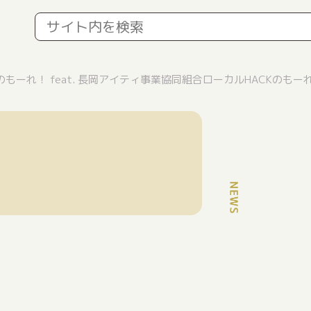
のもーれ！ feat. 長岡アイティ事業協同組合ローカルHACKのもー