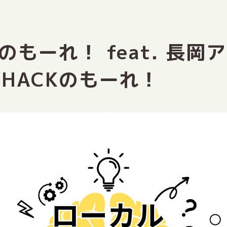
のもーれ！ feat. 長
HACKのもーれ！