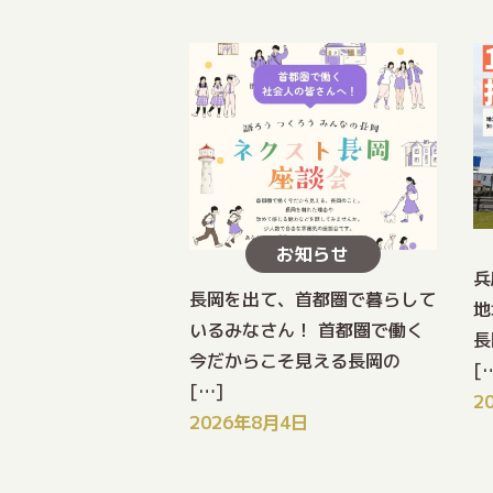
お知らせ
兵
長岡を出て、首都圏で暮らして
地
いるみなさん！ 首都圏で働く
長
今だからこそ見える長岡の
[
[…]
2
2026年8月4日