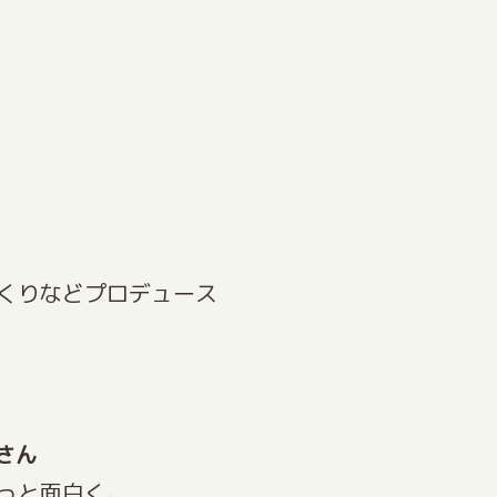
！
くりなどプロデュース
さん
っと面白く。