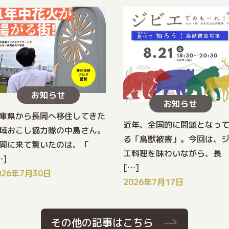
お知らせ
お知らせ
庫県から長岡へ移住してきた
近年、全国的に問題となっ
域おこし協力隊の中島さん。
る「鳥獣被害」。今回は、
岡に来て驚いたのは、「
エ料理を味わいながら、長
…]
[…]
026年7月30日
2026年7月17日
その他の記事はこちら