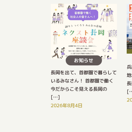
お知らせ
兵
長岡を出て、首都圏で暮らして
地
いるみなさん！ 首都圏で働く
長
今だからこそ見える長岡の
[
[…]
2
2026年8月4日