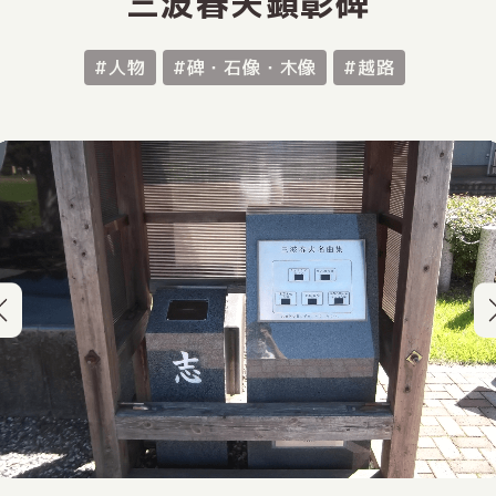
三波春夫顕彰碑
#人物
#碑・石像・木像
#越路