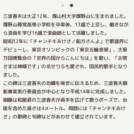
三波春夫は大正12年、塚山村大字塚野山に生まれました。
塚野山尋常高等小学校を卒業後、13歳で上京し、働きなが
ら浪曲を学び16歳で浪曲師として活躍しました。
昭和32年に「チャンチキおけさ／船方さんよ」で歌謡界に
デビューし、東京オリンピックの「東京五輪音頭」、大阪
万国博覧会の「世界の国からこんにちは」を歌い、「お客
さまは神様です」の名せりふも愛され、国民的歌手となり
ました。
この碑は三波春夫の功績を後世に伝えるため、三波春夫顕
彰事業実行委員会が中心となり平成14年に完成しました。
銅像は和服姿の三波春夫が両手を広げて歌うポーズで、台
座を含めた高さは4メートル。周囲には「チャンチキおけ
さ」の歌碑と句碑などがあわせて建立されています。