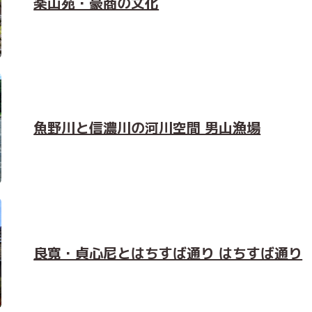
楽山苑・豪商の文化
魚野川と信濃川の河川空間 男山漁場
良寛・貞心尼とはちすば通り はちすば通り