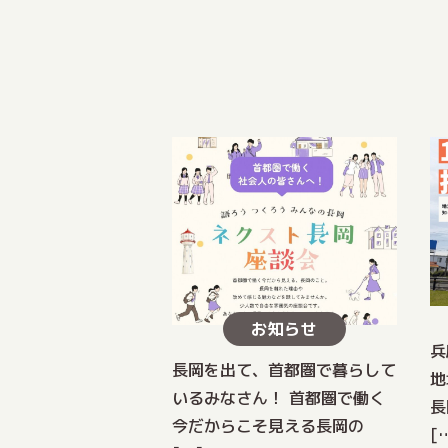
お知らせ
兵
長岡を出て、首都圏で暮らして
地
いるみなさん！ 首都圏で働く
長
今だからこそ見える長岡の
[