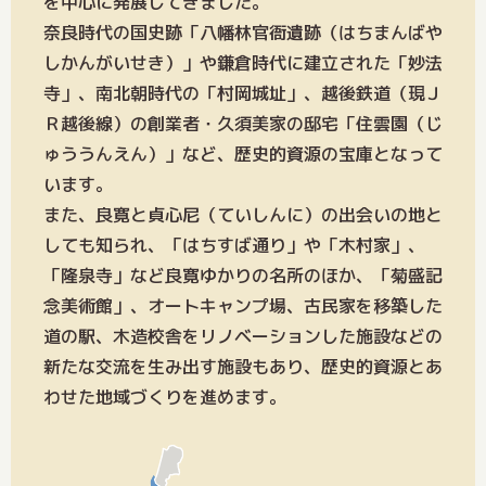
を中心に発展してきました。
奈良時代の国史跡「八幡林官衙遺跡（はちまんばや
しかんがいせき）」や鎌倉時代に建立された「妙法
寺」、南北朝時代の「村岡城址」、越後鉄道（現Ｊ
Ｒ越後線）の創業者・久須美家の邸宅「住雲園（じ
ゅううんえん）」など、歴史的資源の宝庫となって
います。
また、良寛と貞心尼（ていしんに）の出会いの地と
しても知られ、「はちすば通り」や「木村家」、
「隆泉寺」など良寛ゆかりの名所のほか、「菊盛記
念美術館」、オートキャンプ場、古民家を移築した
道の駅、木造校舎をリノベーションした施設などの
新たな交流を生み出す施設もあり、歴史的資源とあ
わせた地域づくりを進めます。