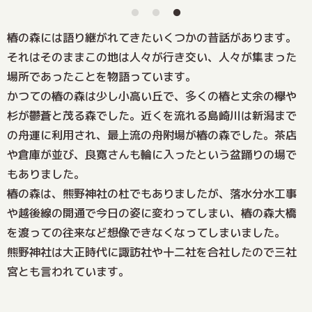
椿の森には語り継がれてきたいくつかの昔話があります。
それはそのままこの地は人々が行き交い、人々が集まった
場所であったことを物語っています。
かつての椿の森は少し小高い丘で、多くの椿と丈余の欅や
杉が鬱蒼と茂る森でした。近くを流れる島崎川は新潟まで
の舟運に利用され、最上流の舟附場が椿の森でした。茶店
や倉庫が並び、良寛さんも輪に入ったという盆踊りの場で
もありました。
椿の森は、熊野神社の杜でもありましたが、落水分水工事
や越後線の開通で今日の姿に変わってしまい、椿の森大橋
を渡っての往来など想像できなくなってしまいました。
熊野神社は大正時代に諏訪社や十二社を合社したので三社
宮とも言われています。