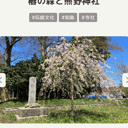
椿の森と熊野神社
#伝統文化
#和島
#寺社