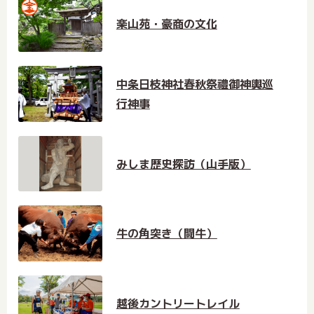
楽山苑・豪商の文化
中条日枝神社春秋祭禮御神輿巡
行神事
みしま歴史探訪（山手版）
牛の角突き（闘牛）
越後カントリートレイル