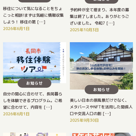
移住について気になることをちょ
予約枠が全て埋まり、本年度の募
こっと相談!まずは気軽に情報収集
集は終了しました。ありがとうご
しよう！ 移住の第 […]
ざいました。 令和7 […]
2026年6月1日
2025年10月3日
お知らせ
お知らせ
自分の関心に合わせて、長岡暮ら
美しい日本の原風景だけでなく、
しを体験できるプログラム。ご希
メタバースやNFTを活用した関係人
望に合わせて、内容を […]
口や交流人口の創 […]
2026年6月1日
2025年9月30日