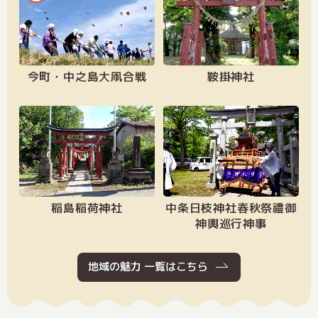
今町・中之島大凧合戦
鞍掛神社
稲島稲荷神社
中条日枝神社春秋祭禮御
神輿巡行神事
地域の魅力 一覧はこちら