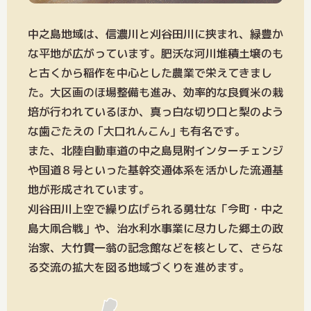
中之島地域は、信濃川と刈谷田川に挟まれ、緑豊か
な平地が広がっています。肥沃な河川堆積土壌のも
と古くから稲作を中心とした農業で栄えてきまし
た。大区画のほ場整備も進み、効率的な良質米の栽
培が行われているほか、真っ白な切り口と梨のよう
な歯ごたえの ｢大口れんこん｣ も有名です。
また、北陸自動車道の中之島見附インターチェンジ
や国道８号といった基幹交通体系を活かした流通基
地が形成されています。
刈谷田川上空で繰り広げられる勇壮な「今町・中之
島大凧合戦」や、治水利水事業に尽力した郷土の政
治家、大竹貫一翁の記念館などを核として、さらな
る交流の拡大を図る地域づくりを進めます。