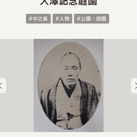
入澤記念庭園
#中之島
#人物
#公園・庭園