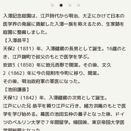
入澤記念庭園は、江戸時代から明治、大正にかけて日本の
医学界の発展に貢献した入澤一族を称えるため、生家跡を
庭園に整備しました。
【入澤恭平】
天保2（1831）年、入澤健蔵の長男として誕生。16歳のと
き、江戸麹町で叔父のもとで医学を学ぶ。
安政5（1858）年に地元西野で開業。その後、文久
2（1862）年に今の見附市今町に移り、開業。
その後、明治政府軍の軍医になった。
【池田謙斎】
天保12（1842）年、入澤健蔵の次男として誕生。
江戸にいた兄 恭平を頼り江戸に行き、緒方洪庵のもとで医
学を学び始める。幕医の池田玄仲の養子となった後、ドイ
ツのベルリン大学で７年間留学。帰国後、東京帝国大学医
学部総理となった。