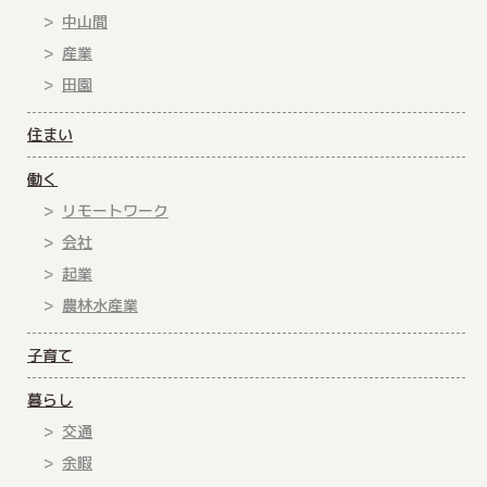
中山間
産業
田園
住まい
働く
リモートワーク
会社
起業
農林水産業
子育て
暮らし
交通
余暇