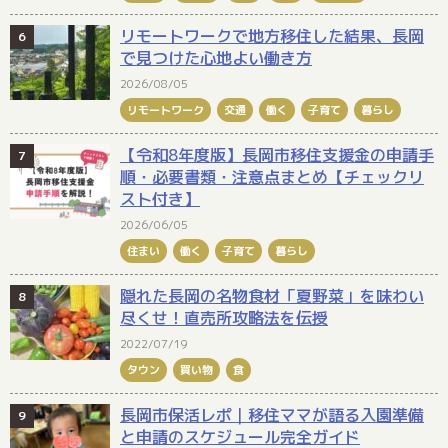
リモートワークで地方移住した結果、長岡
で見つけた心地よい働き方
2026/08/05
リモートワーク
交通
働く
子育て
暮らし
【令和8年度版】長岡市移住支援金の申請手
順・必要書類・注意点まとめ【チェックリ
スト付き】
2026/06/05
住まい
働く
子育て
暮らし
隠れた長岡の名物食材「夏野菜」を味わい
尽くせ！直売所攻略法を伝授
2022/07/19
タウン
買い物
食
長岡市保活レポ｜移住ママが語る入園準備
と申請のスケジュール完全ガイド