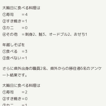
大晦日に食べる料理は
①寿司 ＝4
②すき焼き＝1
③カニ ＝0
④その他 ＝刺身2、鮭3、オードブル2、おせち1
年越しそばを
①食べる ＝3
②食べない＝1
さらに県外出身の職員2名、県外からの移住者6名のアンケ
ート結果です。
大晦日に食べる料理は
①寿司 ＝2
②すき焼き＝0
③カニ ＝1