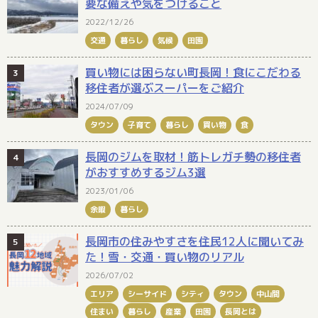
要な備えや気をつけること
2022/12/26
交通
暮らし
気候
田園
買い物には困らない町長岡！食にこだわる
移住者が選ぶスーパーをご紹介
2024/07/09
タウン
子育て
暮らし
買い物
食
長岡のジムを取材！筋トレガチ勢の移住者
がおすすめするジム3選
2023/01/06
余暇
暮らし
長岡市の住みやすさを住民12人に聞いてみ
た！雪・交通・買い物のリアル
2026/07/02
エリア
シーサイド
シティ
タウン
中山間
住まい
暮らし
産業
田園
長岡とは