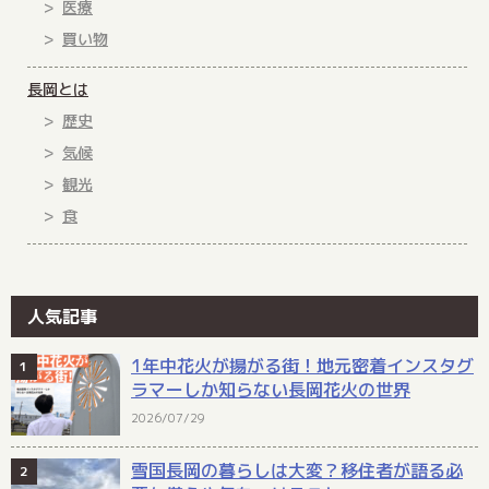
医療
買い物
長岡とは
歴史
気候
観光
食
人気記事
1年中花火が揚がる街！地元密着インスタグ
ラマーしか知らない長岡花火の世界
2026/07/29
雪国長岡の暮らしは大変？移住者が語る必