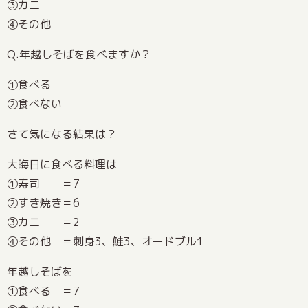
③カニ
④その他
Q.年越しそばを食べますか？
①食べる
②食べない
さて気になる結果は？
大晦日に食べる料理は
①寿司 ＝7
②すき焼き＝6
③カニ ＝2
④その他 ＝刺身3、鮭3、オードブル1
年越しそばを
①食べる ＝7