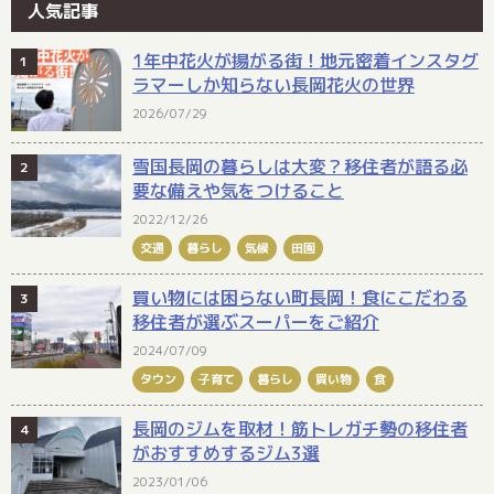
人気記事
1年中花火が揚がる街！地元密着インスタグ
ラマーしか知らない長岡花火の世界
2026/07/29
雪国長岡の暮らしは大変？移住者が語る必
要な備えや気をつけること
2022/12/26
交通
暮らし
気候
田園
買い物には困らない町長岡！食にこだわる
移住者が選ぶスーパーをご紹介
2024/07/09
タウン
子育て
暮らし
買い物
食
長岡のジムを取材！筋トレガチ勢の移住者
がおすすめするジム3選
2023/01/06