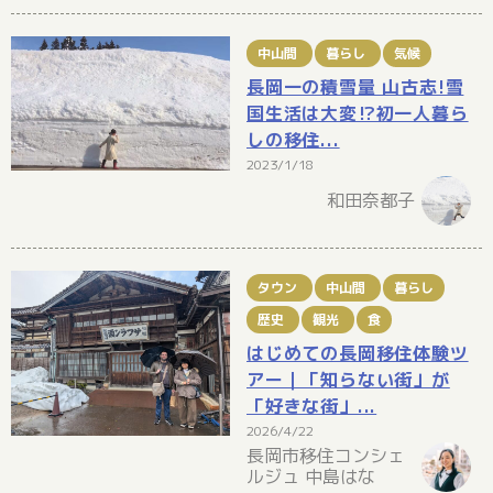
中山間
暮らし
気候
長岡一の積雪量 山古志!雪
国生活は大変⁉初一人暮ら
しの移住...
2023/1/18
和田奈都子
タウン
中山間
暮らし
歴史
観光
食
はじめての長岡移住体験ツ
アー｜「知らない街」が
「好きな街」...
2026/4/22
長岡市移住コンシェ
ルジュ 中島はな