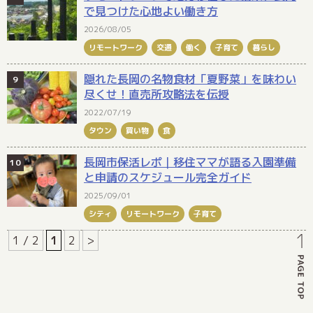
で見つけた心地よい働き方
2026/08/05
リモートワーク
交通
働く
子育て
暮らし
隠れた長岡の名物食材「夏野菜」を味わい
尽くせ！直売所攻略法を伝授
2022/07/19
タウン
買い物
食
長岡市保活レポ｜移住ママが語る入園準備
と申請のスケジュール完全ガイド
2025/09/01
シティ
リモートワーク
子育て
1 / 2
1
2
>