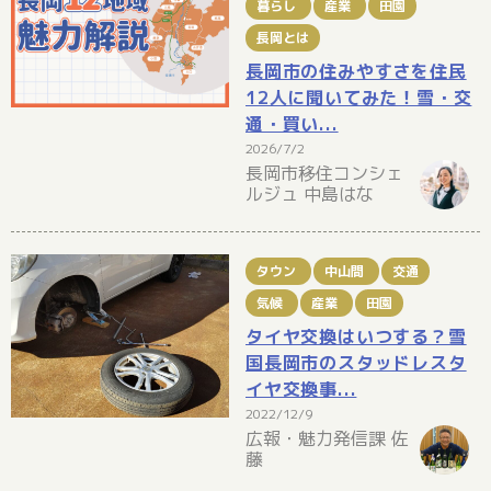
暮らし
産業
田園
長岡とは
長岡市の住みやすさを住民
12人に聞いてみた！雪・交
通・買い...
2026/7/2
長岡市移住コンシェ
ルジュ 中島はな
タウン
中山間
交通
気候
産業
田園
タイヤ交換はいつする？雪
国長岡市のスタッドレスタ
イヤ交換事...
2022/12/9
広報・魅力発信課 佐
藤