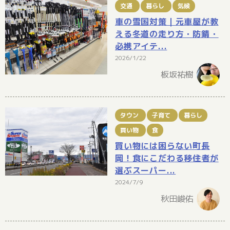
交通
暮らし
気候
車の雪国対策｜元車屋が教
える冬道の走り方・防錆・
必携アイテ...
2026/1/22
板坂祐樹
タウン
子育て
暮らし
買い物
食
買い物には困らない町長
岡！食にこだわる移住者が
選ぶスーパー...
2024/7/9
秋田峻佑