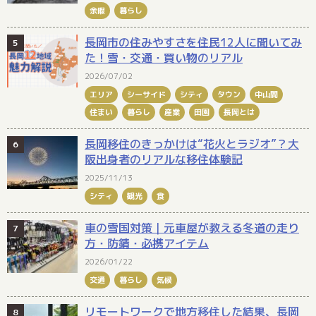
余暇
暮らし
長岡市の住みやすさを住民12人に聞いてみ
た！雪・交通・買い物のリアル
2026/07/02
エリア
シーサイド
シティ
タウン
中山間
住まい
暮らし
産業
田園
長岡とは
長岡移住のきっかけは“花火とラジオ”？大
阪出身者のリアルな移住体験記
2025/11/13
シティ
観光
食
車の雪国対策｜元車屋が教える冬道の走り
方・防錆・必携アイテム
2026/01/22
交通
暮らし
気候
リモートワークで地方移住した結果、長岡