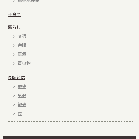
農林水産業
子育て
暮らし
交通
余暇
医療
買い物
長岡とは
歴史
気候
観光
食