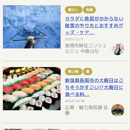
暮らし
気候
カラダに負担がかからない
除雪のやり方とおすすめグ
ッズ・ケア...
2025/12/3
長岡市移住コンシェ
ルジュ 中島はな
買い物
食
新潟県長岡市の大晦日はご
ちそうがすごい!?大晦日に
食べる料...
2022/12/30
広報・魅力発信課 佐
藤