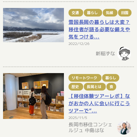
交通
暮らし
気候
田園
雪国長岡の暮らしは大変？
移住者が語る必要な備えや
気をつける...
2022/12/26
新稲ずな
リモートワーク
暮らし
歴史
長岡とは
食
【移住体験ツアーレポ】な
がおかの人に会いに行こう
ツアーで“...
2025/11/5
長岡市移住コンシェ
ルジュ 中島はな