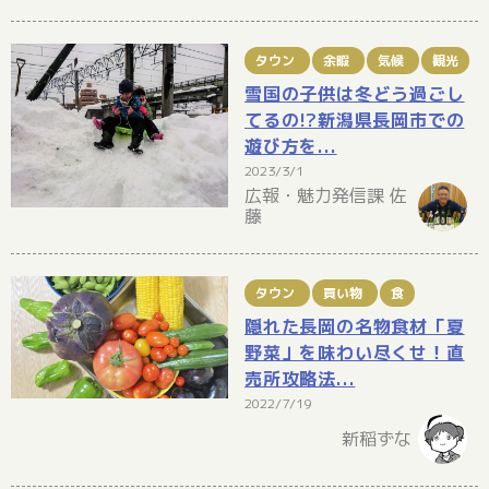
タウン
余暇
気候
観光
雪国の子供は冬どう過ごし
てるの!?新潟県長岡市での
遊び方を...
2023/3/1
広報・魅力発信課 佐
藤
タウン
買い物
食
隠れた長岡の名物食材「夏
野菜」を味わい尽くせ！直
売所攻略法...
2022/7/19
新稲ずな