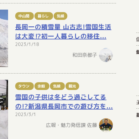
中山間
暮らし
気候
長岡一の積雪量 山古志!雪国生活
は大変⁉初一人暮らしの移住...
2023/1/18
和田奈都子
タウン
余暇
気候
観光
雪国の子供は冬どう過ごしてる
の!?新潟県長岡市での遊び方を...
2023/3/1
広報・魅力発信課 佐藤