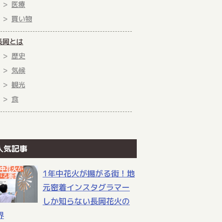
医療
買い物
長岡とは
歴史
気候
観光
食
人気記事
1年中花火が揚がる街！地
元密着インスタグラマー
しか知らない長岡花火の
界