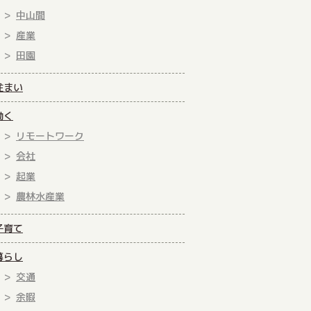
中山間
産業
田園
住まい
働く
リモートワーク
会社
起業
農林水産業
子育て
暮らし
交通
余暇