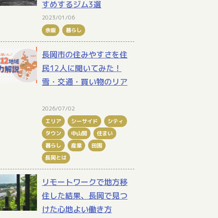
すめするジム3選
2023/01/06
余暇
暮らし
長岡市の住みやすさを住
民12人に聞いてみた！
雪・交通・買い物のリア
2026/07/02
エリア
シーサイド
シティ
タウン
中山間
住まい
暮らし
産業
田園
長岡とは
リモートワークで地方移
住した結果、長岡で見つ
けた心地よい働き方