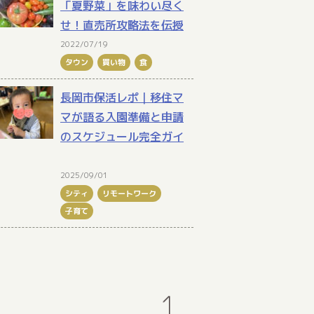
「夏野菜」を味わい尽く
せ！直売所攻略法を伝授
2022/07/19
タウン
買い物
食
長岡市保活レポ｜移住マ
マが語る入園準備と申請
のスケジュール完全ガイ
2025/09/01
シティ
リモートワーク
子育て