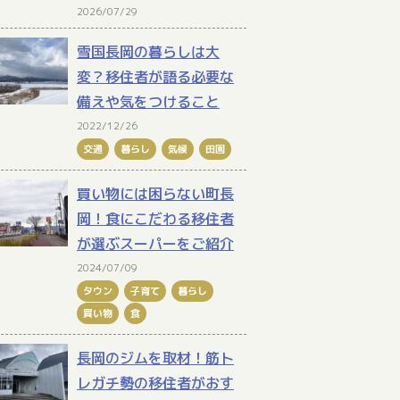
2026/07/29
雪国長岡の暮らしは大
変？移住者が語る必要な
備えや気をつけること
2022/12/26
交通
暮らし
気候
田園
買い物には困らない町長
岡！食にこだわる移住者
が選ぶスーパーをご紹介
2024/07/09
タウン
子育て
暮らし
買い物
食
長岡のジムを取材！筋ト
レガチ勢の移住者がおす