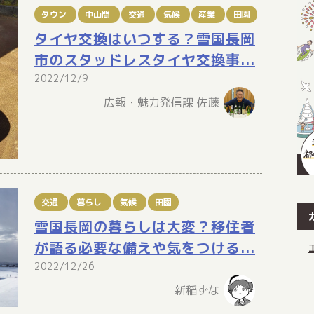
タウン
中山間
交通
気候
産業
田園
タイヤ交換はいつする？雪国長岡
市のスタッドレスタイヤ交換事...
2022/12/9
広報・魅力発信課 佐藤
交通
暮らし
気候
田園
雪国長岡の暮らしは大変？移住者
が語る必要な備えや気をつける...
2022/12/26
新稲ずな