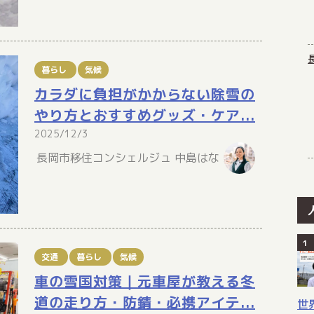
暮らし
気候
カラダに負担がかからない除雪の
やり方とおすすめグッズ・ケア...
2025/12/3
長岡市移住コンシェルジュ 中島はな
交通
暮らし
気候
車の雪国対策｜元車屋が教える冬
道の走り方・防錆・必携アイテ...
世