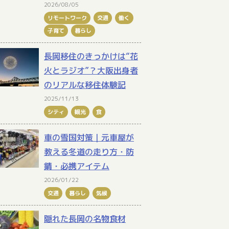
2026/08/05
リモートワーク
交通
働く
子育て
暮らし
長岡移住のきっかけは“花
火とラジオ”？大阪出身者
のリアルな移住体験記
2025/11/13
シティ
観光
食
車の雪国対策｜元車屋が
教える冬道の走り方・防
錆・必携アイテム
2026/01/22
交通
暮らし
気候
隠れた長岡の名物食材