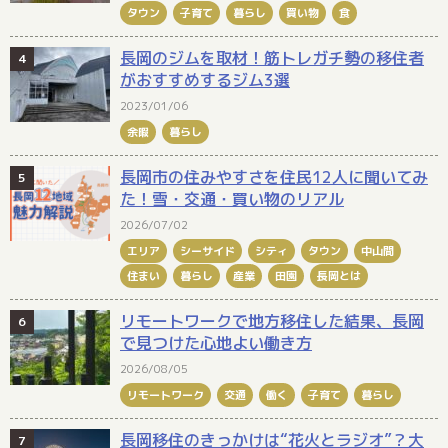
タウン
子育て
暮らし
買い物
食
長岡のジムを取材！筋トレガチ勢の移住者
がおすすめするジム3選
2023/01/06
余暇
暮らし
長岡市の住みやすさを住民12人に聞いてみ
た！雪・交通・買い物のリアル
2026/07/02
エリア
シーサイド
シティ
タウン
中山間
住まい
暮らし
産業
田園
長岡とは
リモートワークで地方移住した結果、長岡
で見つけた心地よい働き方
2026/08/05
リモートワーク
交通
働く
子育て
暮らし
長岡移住のきっかけは“花火とラジオ”？大