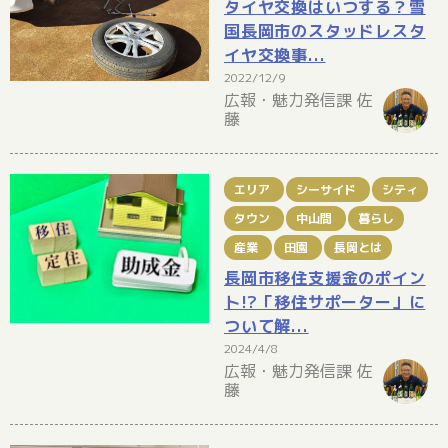
タイヤ交換はいつする？雪
国長岡市のスタッドレスタ
イヤ交換事...
2022/12/9
広報・魅力発信課 佐
藤
エリア
シーサイド
シティ
タウン
中山間
暮らし
産業
田園
長岡とは
長岡市移住支援金のポイン
ト!?「移住サポーター」に
ついて解...
2024/4/8
広報・魅力発信課 佐
藤