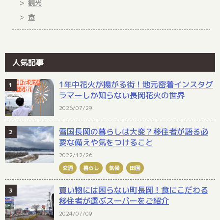
観光
食
人気記事
1年中花火が揚がる街！地元密着インスタグ
ラマーしか知らない長岡花火の世界
2026/07/29
雪国長岡の暮らしは大変？移住者が語る必
要な備えや気をつけること
2022/12/26
交通
暮らし
気候
田園
買い物には困らない町長岡！食にこだわる
移住者が選ぶスーパーをご紹介
2024/07/09