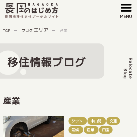
MENU
長岡市移住定住ポータルサイト
エリア
TOP
ブログ
産業
移住情報ブログ
産業
タウン
中山間
交通
気候
産業
田園