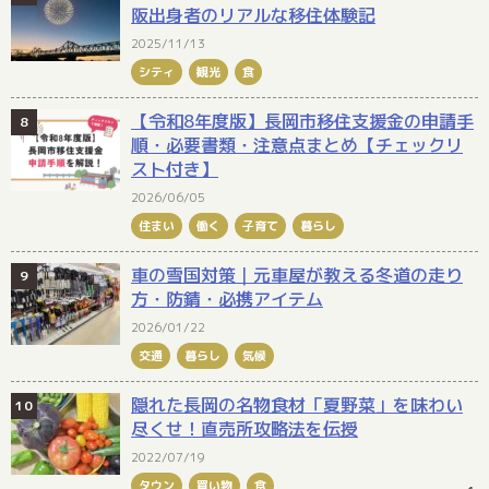
阪出身者のリアルな移住体験記
2025/11/13
シティ
観光
食
【令和8年度版】長岡市移住支援金の申請手
順・必要書類・注意点まとめ【チェックリ
スト付き】
2026/06/05
住まい
働く
子育て
暮らし
車の雪国対策｜元車屋が教える冬道の走り
方・防錆・必携アイテム
2026/01/22
交通
暮らし
気候
隠れた長岡の名物食材「夏野菜」を味わい
尽くせ！直売所攻略法を伝授
2022/07/19
タウン
買い物
食