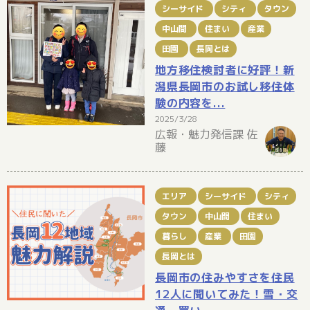
シーサイド
シティ
タウン
中山間
住まい
産業
田園
長岡とは
地方移住検討者に好評！新
潟県長岡市のお試し移住体
験の内容を...
2025/3/28
広報・魅力発信課 佐
藤
エリア
シーサイド
シティ
タウン
中山間
住まい
暮らし
産業
田園
長岡とは
長岡市の住みやすさを住民
12人に聞いてみた！雪・交