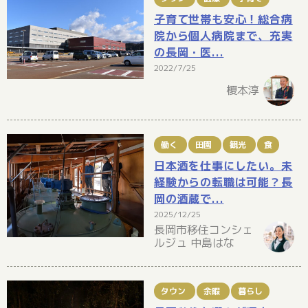
子育て世帯も安心！総合病
院から個人病院まで、充実
の長岡・医...
2022/7/25
榎本淳
働く
田園
観光
食
日本酒を仕事にしたい。未
経験からの転職は可能？長
岡の酒蔵で...
2025/12/25
長岡市移住コンシェ
ルジュ 中島はな
タウン
余暇
暮らし