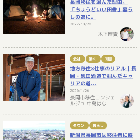
長岡移住を選んだ理由。
「ちょうどいい田舎」暮ら
しの為に。
2022/10/20
木下博貴
会社
働く
田園
地方移住×仕事のリアル｜長
岡・恩田酒造で掴んだキャ
リアの道...
2026/1/26
長岡市移住コンシェ
ルジュ 中島はな
タウン
暮らし
新潟県長岡市は移住者に優