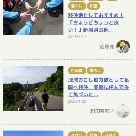
暮らし
田園
移住地としておすすめ！
「ちょうどちょっと良
い！」新潟県長岡...
2023/5/29
佐藤亮
中山間
暮らし
地域おこし協力隊として長
岡へ移住。実際に住んでみ
て気づいた...
2023/4/28
和田奈都子
タウン
医療
子育て