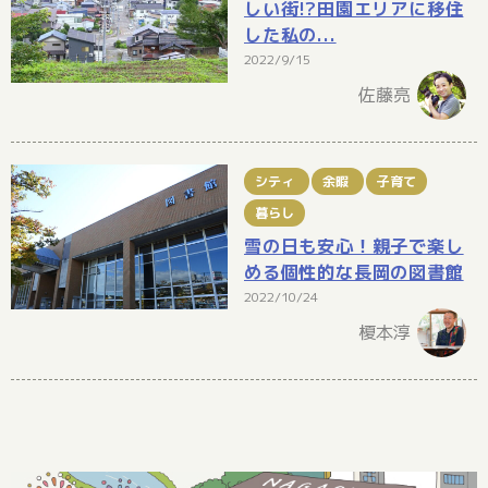
しい街!?田園エリアに移住
した私の...
2022/9/15
佐藤亮
シティ
余暇
子育て
暮らし
雪の日も安心！親子で楽し
める個性的な長岡の図書館
2022/10/24
榎本淳