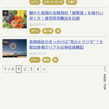
シティ
リモートワーク
子育て
隠れた長岡の名物食材「夏野菜」を味わい
尽くせ！直売所攻略法を伝授
2022/07/19
タウン
買い物
食
長岡移住のきっかけは“花火とラジオ”？大
阪出身者のリアルな移住体験記
2025/11/13
シティ
観光
食
1 / 4
1
2
3
4
>