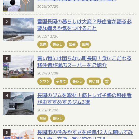
2026/07/29
雪国長岡の暮らしは大変？移住者が語る必
要な備えや気をつけること
2022/12/26
交通
暮らし
気候
田園
買い物には困らない町長岡！食にこだわる
移住者が選ぶスーパーをご紹介
2024/07/09
タウン
子育て
暮らし
買い物
食
長岡のジムを取材！筋トレガチ勢の移住者
がおすすめするジム3選
2023/01/06
余暇
暮らし
長岡市の住みやすさを住民12人に聞いてみ
た！雪・交通・買い物のリアル