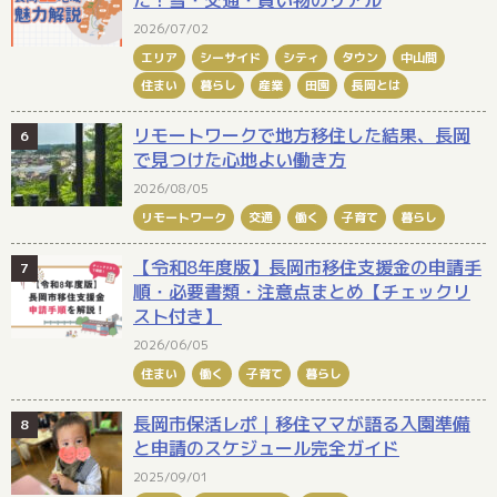
2026/07/02
エリア
シーサイド
シティ
タウン
中山間
住まい
暮らし
産業
田園
長岡とは
リモートワークで地方移住した結果、長岡
で見つけた心地よい働き方
2026/08/05
リモートワーク
交通
働く
子育て
暮らし
【令和8年度版】長岡市移住支援金の申請手
順・必要書類・注意点まとめ【チェックリ
スト付き】
2026/06/05
住まい
働く
子育て
暮らし
長岡市保活レポ｜移住ママが語る入園準備
と申請のスケジュール完全ガイド
2025/09/01