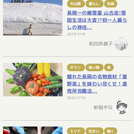
中山間
暮らし
気候
長岡一の積雪量 山古志!雪
国生活は大変⁉初一人暮ら
しの移住...
2023/1/18
和田奈都子
タウン
買い物
食
隠れた長岡の名物食材「夏
野菜」を味わい尽くせ！直
売所攻略法...
2022/7/19
新稲ずな
エリア
住まい
働く