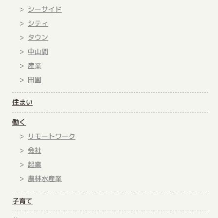
シーサイド
シティ
タウン
中山間
産業
田園
住まい
働く
リモートワーク
会社
起業
農林水産業
子育て