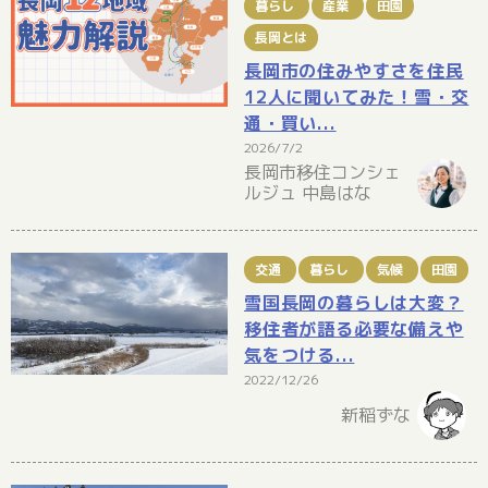
暮らし
産業
田園
長岡とは
長岡市の住みやすさを住民
12人に聞いてみた！雪・交
通・買い...
2026/7/2
長岡市移住コンシェ
ルジュ 中島はな
交通
暮らし
気候
田園
雪国長岡の暮らしは大変？
移住者が語る必要な備えや
気をつける...
2022/12/26
新稲ずな