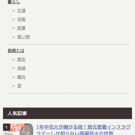
暮らし
交通
余暇
医療
買い物
長岡とは
歴史
気候
観光
食
人気記事
1年中花火が揚がる街！地元密着インスタグ
ラマーしか知らない長岡花火の世界