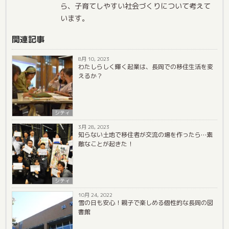
ら、子育てしやすい社会づくりについて考えて
います。
関連記事
8月 10, 2023
わたしらしく輝く起業は、長岡での移住生活を変
えるか？
シティ
3月 28, 2023
知らない土地で移住者が交流の場を作ったら…素
敵なことが起きた！
シティ
10月 24, 2022
雪の日も安心！親子で楽しめる個性的な長岡の図
書館