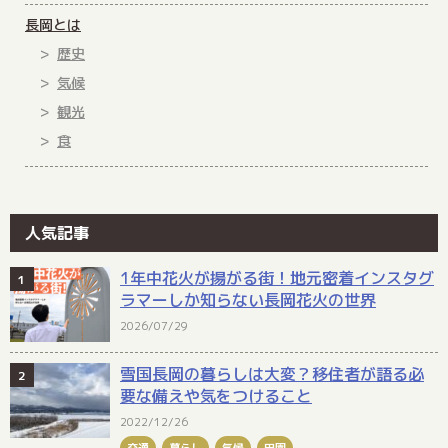
長岡とは
歴史
気候
観光
食
人気記事
1年中花火が揚がる街！地元密着インスタグ
ラマーしか知らない長岡花火の世界
2026/07/29
雪国長岡の暮らしは大変？移住者が語る必
要な備えや気をつけること
2022/12/26