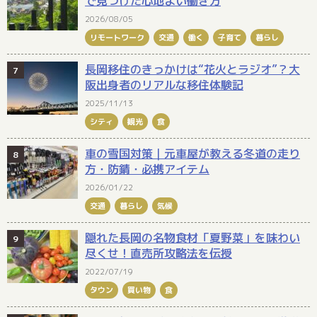
で見つけた心地よい働き方
2026/08/05
リモートワーク
交通
働く
子育て
暮らし
長岡移住のきっかけは“花火とラジオ”？大
阪出身者のリアルな移住体験記
2025/11/13
シティ
観光
食
車の雪国対策｜元車屋が教える冬道の走り
方・防錆・必携アイテム
2026/01/22
交通
暮らし
気候
隠れた長岡の名物食材「夏野菜」を味わい
尽くせ！直売所攻略法を伝授
2022/07/19
タウン
買い物
食