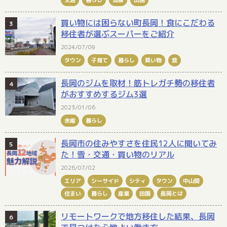
交通
暮らし
気候
田園
買い物には困らない町長岡！食にこだわる
移住者が選ぶスーパーをご紹介
2024/07/09
タウン
子育て
暮らし
買い物
食
長岡のジムを取材！筋トレガチ勢の移住者
がおすすめするジム3選
2023/01/06
余暇
暮らし
長岡市の住みやすさを住民12人に聞いてみ
た！雪・交通・買い物のリアル
2026/07/02
エリア
シーサイド
シティ
タウン
中山間
住まい
暮らし
産業
田園
長岡とは
リモートワークで地方移住した結果、長岡