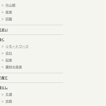
中山間
産業
田園
住まい
働く
リモートワーク
会社
起業
農林水産業
子育て
暮らし
交通
余暇