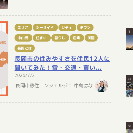
エリア
シーサイド
シティ
タウン
中山間
住まい
暮らし
産業
田園
長岡とは
長岡市の住みやすさを住民12人に
聞いてみた！雪・交通・買い...
2026/7/2
長岡市移住コンシェルジュ 中島はな