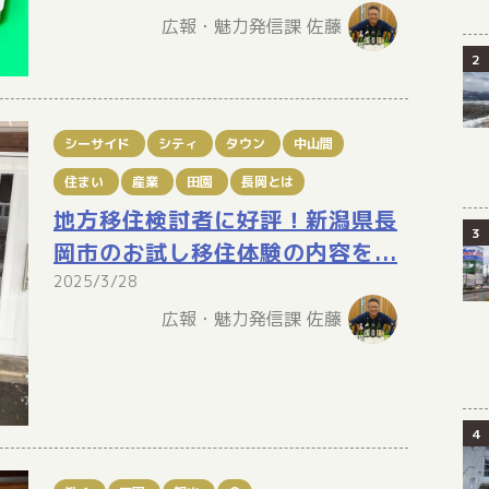
広報・魅力発信課 佐藤
シーサイド
シティ
タウン
中山間
住まい
産業
田園
長岡とは
地方移住検討者に好評！新潟県長
岡市のお試し移住体験の内容を...
2025/3/28
広報・魅力発信課 佐藤