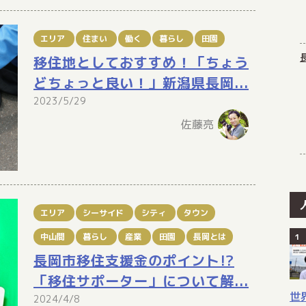
エリア
住まい
働く
暮らし
田園
移住地としておすすめ！「ちょう
どちょっと良い！」新潟県長岡...
2023/5/29
佐藤亮
エリア
シーサイド
シティ
タウン
中山間
暮らし
産業
田園
長岡とは
長岡市移住支援金のポイント!?
「移住サポーター」について解...
世
2024/4/8