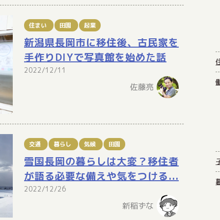
住まい
田園
起業
新潟県長岡市に移住後、古民家を
手作りDIYで写真館を始めた話
2022/12/11
佐藤亮
交通
暮らし
気候
田園
雪国長岡の暮らしは大変？移住者
が語る必要な備えや気をつける...
2022/12/26
新稲ずな