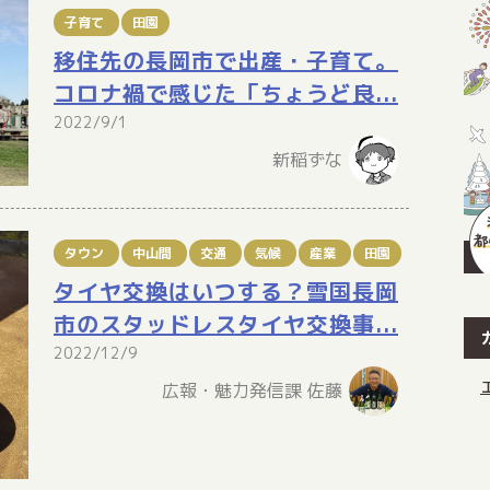
子育て
田園
移住先の長岡市で出産・子育て。
コロナ禍で感じた「ちょうど良...
2022/9/1
新稲ずな
タウン
中山間
交通
気候
産業
田園
タイヤ交換はいつする？雪国長岡
市のスタッドレスタイヤ交換事...
2022/12/9
広報・魅力発信課 佐藤