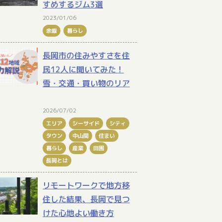
すめするジム3選
2023/01/06
余暇
暮らし
長岡市の住みやすさを住
民12人に聞いてみた！
雪・交通・買い物のリア
2026/07/02
エリア
シーサイド
シティ
タウン
中山間
住まい
暮らし
産業
田園
長岡とは
リモートワークで地方移
住した結果、長岡で見つ
けた心地よい働き方