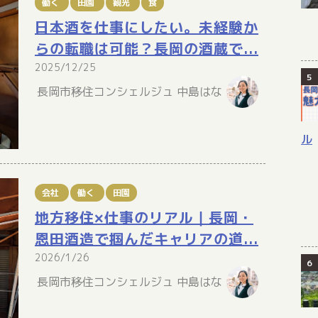
働く
田園
観光
食
日本酒を仕事にしたい。未経験か
らの転職は可能？長岡の酒蔵で...
2025/12/25
長岡市移住コンシェルジュ 中島はな
ル
会社
働く
田園
地方移住×仕事のリアル｜長岡・
恩田酒造で掴んだキャリアの道...
2026/1/26
長岡市移住コンシェルジュ 中島はな