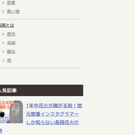
医療
買い物
長岡とは
歴史
気候
観光
食
人気記事
1年中花火が揚がる街！地
元密着インスタグラマー
しか知らない長岡花火の
界