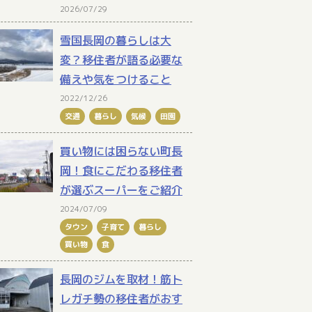
2026/07/29
雪国長岡の暮らしは大
変？移住者が語る必要な
備えや気をつけること
2022/12/26
交通
暮らし
気候
田園
買い物には困らない町長
岡！食にこだわる移住者
が選ぶスーパーをご紹介
2024/07/09
タウン
子育て
暮らし
買い物
食
長岡のジムを取材！筋ト
レガチ勢の移住者がおす