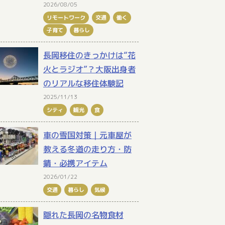
2026/08/05
リモートワーク
交通
働く
子育て
暮らし
長岡移住のきっかけは“花
火とラジオ”？大阪出身者
のリアルな移住体験記
2025/11/13
シティ
観光
食
車の雪国対策｜元車屋が
教える冬道の走り方・防
錆・必携アイテム
2026/01/22
交通
暮らし
気候
隠れた長岡の名物食材