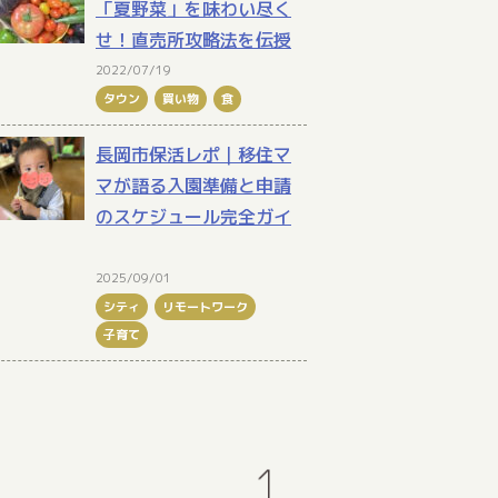
「夏野菜」を味わい尽く
せ！直売所攻略法を伝授
2022/07/19
タウン
買い物
食
長岡市保活レポ｜移住マ
マが語る入園準備と申請
のスケジュール完全ガイ
2025/09/01
シティ
リモートワーク
子育て