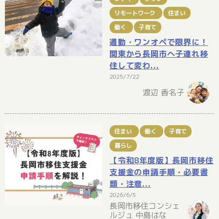
リモートワーク
住まい
働く
子育て
通勤・ワンオペで限界に！
関東から長岡市へ子連れ移
住して変わ...
2025/7/22
渡辺 香名子
住まい
働く
子育て
暮らし
【令和8年度版】長岡市移住
支援金の申請手順・必要書
類・注意...
2026/6/5
長岡市移住コンシェ
ルジュ 中島はな