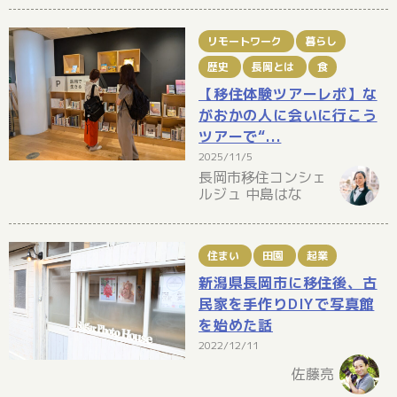
リモートワーク
暮らし
歴史
長岡とは
食
【移住体験ツアーレポ】な
がおかの人に会いに行こう
ツアーで“...
2025/11/5
長岡市移住コンシェ
ルジュ 中島はな
住まい
田園
起業
新潟県長岡市に移住後、古
民家を手作りDIYで写真館
を始めた話
2022/12/11
佐藤亮