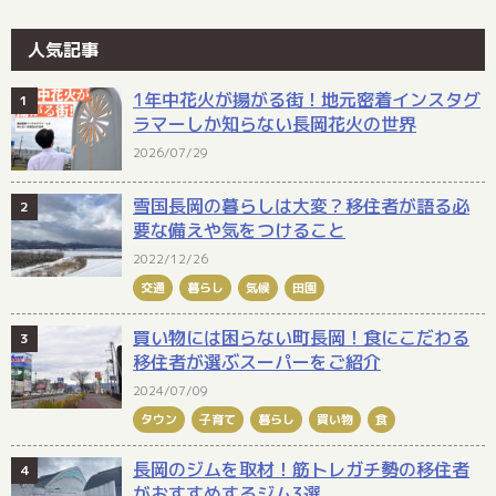
人気記事
1年中花火が揚がる街！地元密着インスタグ
ラマーしか知らない長岡花火の世界
2026/07/29
雪国長岡の暮らしは大変？移住者が語る必
要な備えや気をつけること
2022/12/26
交通
暮らし
気候
田園
買い物には困らない町長岡！食にこだわる
移住者が選ぶスーパーをご紹介
2024/07/09
タウン
子育て
暮らし
買い物
食
長岡のジムを取材！筋トレガチ勢の移住者
がおすすめするジム3選