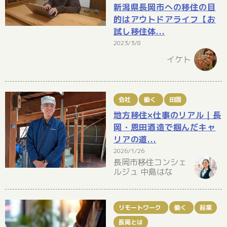
新潟県長岡市への移住の目
的はアウトドアライフ【お
試し移住体...
2023/3/8
イケト
会社
働く
田園
地方移住×仕事のリアル｜長
岡・恩田酒造で掴んだキャ
リアの道...
2026/1/26
長岡市移住コンシェ
ルジュ 中島はな
リモートワーク
働く
起業
長岡とは