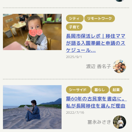
シティ
リモートワーク
子育て
長岡市保活レポ｜移住ママ
が語る入園準備と申請のス
ケジュール...
2025/9/1
渡辺 香名子
シーサイド
暮らし
起業
築60年の古民家を書店に。
私が長岡移住を選んだ理由
2022/7/16
冨永みさき