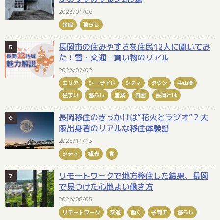
2023/01/06
余暇
暮らし
長岡市の住みやすさを住民12人に聞いてみ
た！雪・交通・買い物のリアル
2026/07/02
エリア
シーサイド
シティ
タウン
中山間
住まい
暮らし
産業
田園
長岡とは
長岡移住のきっかけは“花火とラジオ”？大
阪出身者のリアルな移住体験記
2025/11/13
シティ
観光
食
リモートワークで地方移住した結果、長岡
で見つけた心地よい働き方
2026/08/05
リモートワーク
交通
働く
子育て
暮らし