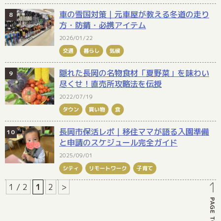
車の雪国対策｜元車屋が教える冬道の走り
方・防錆・必携アイテム
2026/01/22
交通
暮らし
気候
隠れた長岡の名物食材「夏野菜」を味わい
尽くせ！直売所攻略法を伝授
2022/07/19
タウン
買い物
食
長岡市保活レポ｜移住ママが語る入園準備
と申請のスケジュール完全ガイド
2025/09/01
シティ
リモートワーク
子育て
1 / 2
1
2
>