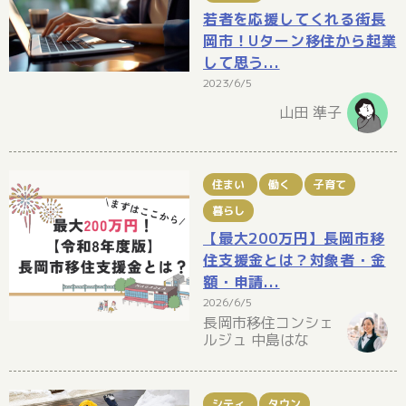
若者を応援してくれる街長
岡市！Uターン移住から起業
して思う...
2023/6/5
山田 準子
住まい
働く
子育て
暮らし
【最大200万円】長岡市移
住支援金とは？対象者・金
額・申請...
2026/6/5
長岡市移住コンシェ
ルジュ 中島はな
シティ
タウン