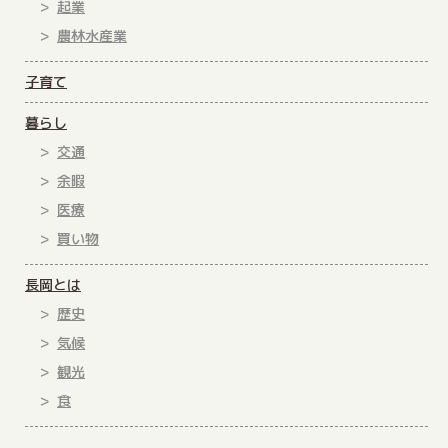
起業
農林水産業
子育て
暮らし
交通
余暇
医療
買い物
長岡とは
歴史
気候
観光
食