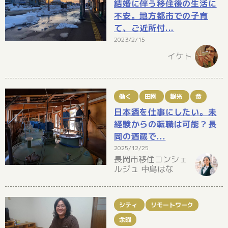
結婚に伴う移住後の生活に
不安。地方都市での子育
て、ご近所付...
2023/2/15
イケト
働く
田園
観光
食
日本酒を仕事にしたい。未
経験からの転職は可能？長
岡の酒蔵で...
2025/12/25
長岡市移住コンシェ
ルジュ 中島はな
シティ
リモートワーク
余暇