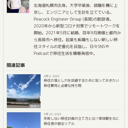
北海道札幌市出身。大学卒業後、就職を機に上
京し、エンジニアとして生計を立てている。
Peacock Engineer Group (長岡)の創設者。
2020年から新型コロナ対策でリモートワークを
開始。2021年5月に結婚、同年9月奥様と都内か
ら長岡市へ移住。起業も転職もしない新しい移
住スタイルの定番化を目指し、日々SNSや
Podcastで移住生活を積極発信中。
関連記事
4月 6, 2023
移住の落とし穴を回避するために知っておきたい
移住費用と必要な持ち物
住まい
3月 23, 2023
失敗しない移住計画の立て方とは!?実体験を元に
移住者が語るリアル