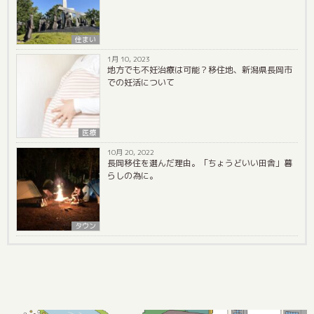
住まい
1月 10, 2023
地方でも不妊治療は可能？移住地、新潟県長岡市
での妊活について
医療
10月 20, 2022
長岡移住を選んだ理由。「ちょうどいい田舎」暮
らしの為に。
タウン