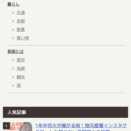
暮らし
交通
余暇
医療
買い物
長岡とは
歴史
気候
観光
食
人気記事
1年中花火が揚がる街！地元密着インスタグ