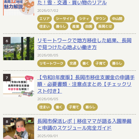
た！雪・交通・買い物のリアル
2026/07/02
エリア
シーサイド
シティ
タウン
中山間
住まい
暮らし
産業
田園
長岡とは
リモートワークで地方移住した結果、長岡
で見つけた心地よい働き方
2026/08/05
リモートワーク
交通
働く
子育て
暮らし
【令和8年度版】長岡市移住支援金の申請手
順・必要書類・注意点まとめ【チェックリ
スト付き】
2026/06/05
住まい
働く
子育て
暮らし
長岡市保活レポ｜移住ママが語る入園準備
と申請のスケジュール完全ガイド
2025/09/01