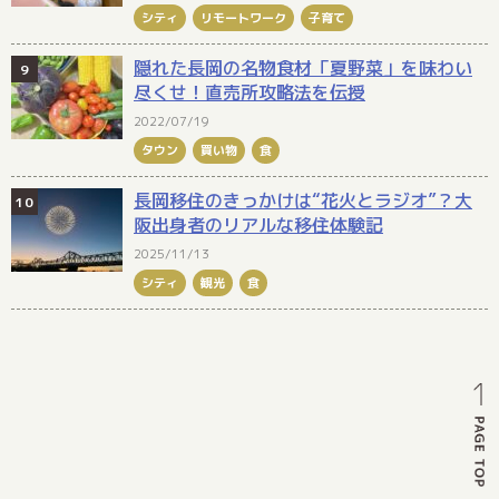
シティ
リモートワーク
子育て
隠れた長岡の名物食材「夏野菜」を味わい
尽くせ！直売所攻略法を伝授
2022/07/19
タウン
買い物
食
長岡移住のきっかけは“花火とラジオ”？大
阪出身者のリアルな移住体験記
2025/11/13
シティ
観光
食