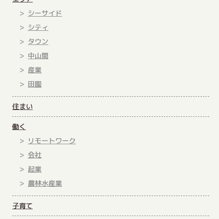
シーサイド
シティ
タウン
中山間
産業
田園
住まい
働く
リモートワーク
会社
起業
農林水産業
子育て