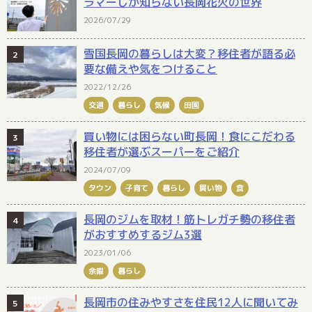
ラマーしか知らない長岡花火の世界
2026/07/29
雪国長岡の暮らしは大変？移住者が語る必
要な備えや気をつけること
2022/12/26
交通
暮らし
気候
田園
買い物には困らない町長岡！食にこだわる
移住者が選ぶスーパーをご紹介
2024/07/09
タウン
子育て
暮らし
買い物
食
長岡のジムを取材！筋トレガチ勢の移住者
がおすすめするジム3選
2023/01/06
余暇
暮らし
長岡市の住みやすさを住民12人に聞いてみ