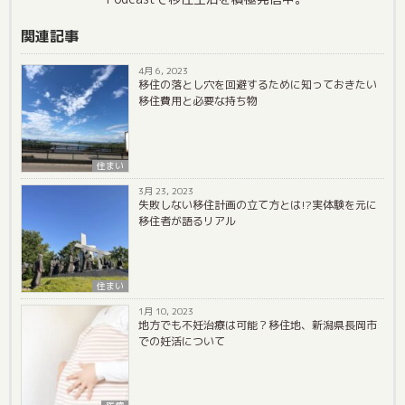
関連記事
4月 6, 2023
移住の落とし穴を回避するために知っておきたい
移住費用と必要な持ち物
住まい
3月 23, 2023
失敗しない移住計画の立て方とは!?実体験を元に
移住者が語るリアル
住まい
1月 10, 2023
地方でも不妊治療は可能？移住地、新潟県長岡市
での妊活について