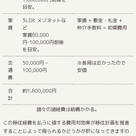
目安。
家
3LDK メゾネットな
家賃 + 敷金・礼金 +
賃
ど
仲介手数料 = 初期費用
家賃60,000
円-100,000円前後
を目安。
交
50,000円 –
※長岡は近かったので
通
100,000円
安価
費
合
約1,600,000円
計
諸々の諸経費は結構かかる。
この移住経費を払うに値する費用対効果が移住計画を推進
することによって得られるかどうかが肝になってきますの