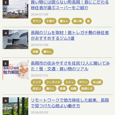
買い物には困らない町長岡！食にこだわる
移住者が選ぶスーパーをご紹介
2024/07/09
タウン
子育て
暮らし
買い物
食
長岡のジムを取材！筋トレガチ勢の移住者
がおすすめするジム3選
2023/01/06
余暇
暮らし
長岡市の住みやすさを住民12人に聞いてみ
た！雪・交通・買い物のリアル
2026/07/02
エリア
シーサイド
シティ
タウン
中山間
住まい
暮らし
産業
田園
長岡とは
リモートワークで地方移住した結果、長岡
で見つけた心地よい働き方
2026/08/05