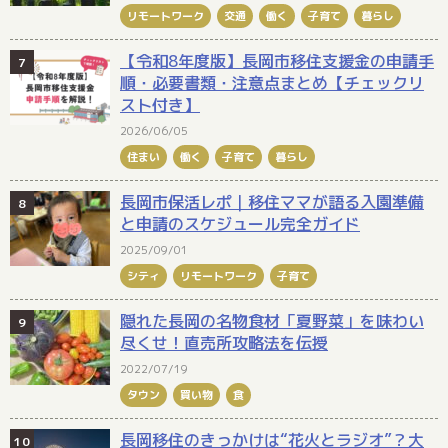
リモートワーク
交通
働く
子育て
暮らし
【令和8年度版】長岡市移住支援金の申請手
順・必要書類・注意点まとめ【チェックリ
スト付き】
2026/06/05
住まい
働く
子育て
暮らし
長岡市保活レポ｜移住ママが語る入園準備
と申請のスケジュール完全ガイド
2025/09/01
シティ
リモートワーク
子育て
隠れた長岡の名物食材「夏野菜」を味わい
尽くせ！直売所攻略法を伝授
2022/07/19
タウン
買い物
食
長岡移住のきっかけは“花火とラジオ”？大