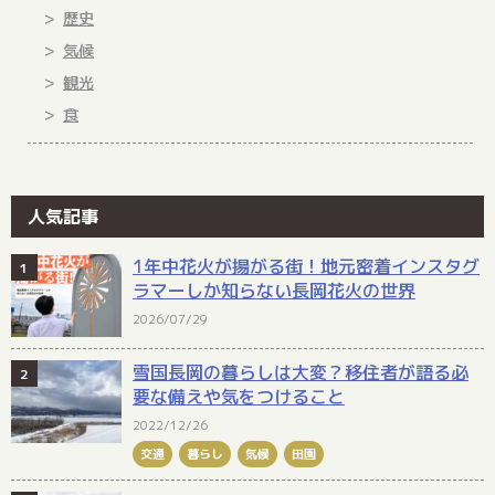
歴史
気候
観光
食
人気記事
1年中花火が揚がる街！地元密着インスタグ
ラマーしか知らない長岡花火の世界
2026/07/29
雪国長岡の暮らしは大変？移住者が語る必
要な備えや気をつけること
2022/12/26
交通
暮らし
気候
田園