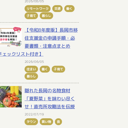
2026/08/05
リモートワーク
交通
働く
子育て
暮らし
【令和8年度版】長岡市移
住支援金の申請手順・必
要書類・注意点まとめ
チェックリスト付き】
2026/06/05
住まい
働く
子育て
暮らし
隠れた長岡の名物食材
「夏野菜」を味わい尽く
せ！直売所攻略法を伝授
2022/07/19
タウン
買い物
食