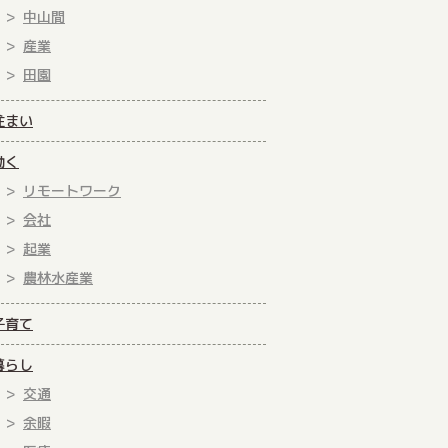
中山間
産業
田園
住まい
働く
リモートワーク
会社
起業
農林水産業
子育て
暮らし
交通
余暇