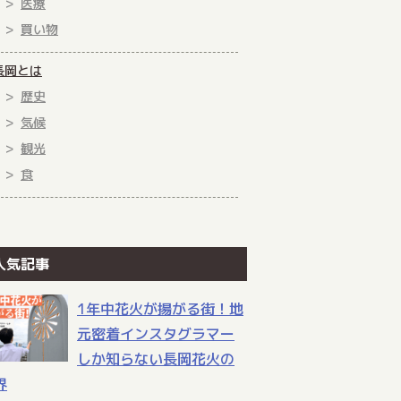
医療
買い物
長岡とは
歴史
気候
観光
食
人気記事
1年中花火が揚がる街！地
元密着インスタグラマー
しか知らない長岡花火の
界