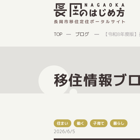
長岡市移住定住ポータルサイト
ブログ
【令和8年度版
TOP
移住情報ブ
住まい
働く
子育て
暮らし
2026/6/5