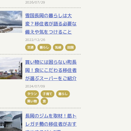
2026/07/29
雪国長岡の暮らしは大
変？移住者が語る必要な
備えや気をつけること
2022/12/26
交通
暮らし
気候
田園
買い物には困らない町長
岡！食にこだわる移住者
が選ぶスーパーをご紹介
2024/07/09
タウン
子育て
暮らし
買い物
食
長岡のジムを取材！筋ト
レガチ勢の移住者がおす