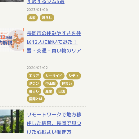
すめするジム3選
2023/01/06
余暇
暮らし
長岡市の住みやすさを住
民12人に聞いてみた！
雪・交通・買い物のリア
2026/07/02
エリア
シーサイド
シティ
タウン
中山間
住まい
暮らし
産業
田園
長岡とは
リモートワークで地方移
住した結果、長岡で見つ
けた心地よい働き方