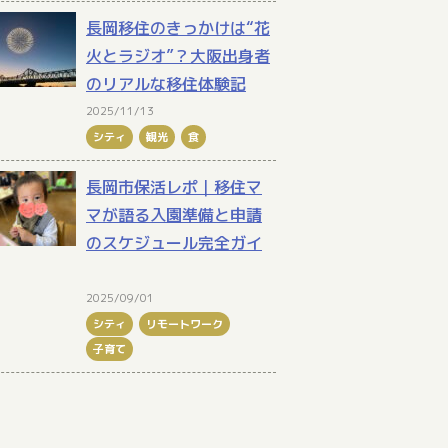
長岡移住のきっかけは“花
火とラジオ”？大阪出身者
のリアルな移住体験記
2025/11/13
シティ
観光
食
長岡市保活レポ｜移住マ
マが語る入園準備と申請
のスケジュール完全ガイ
2025/09/01
シティ
リモートワーク
子育て